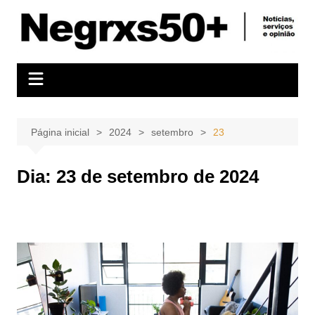
Ir
para
o
conteúdo
Página inicial
2024
setembro
23
Dia:
23 de setembro de 2024