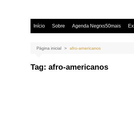
Início
Sobre
Agenda Negrxs50mais
Ex
Página inicial
afro-americanos
Tag:
afro-americanos