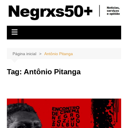
Ir
para
o
conteúdo
Página inicial
Antônio Pitanga
Tag:
Antônio Pitanga