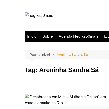
Ir
para
o
conteúdo
Início
Sobre
Agenda Negrxs50mais
Ex
Página inicial
Areninha Sandra Sá
Tag:
Areninha Sandra Sá