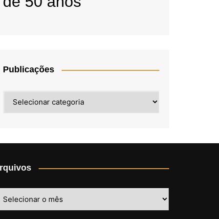
de 50 anos
Publicações
Publicações
rquivos
rquivos