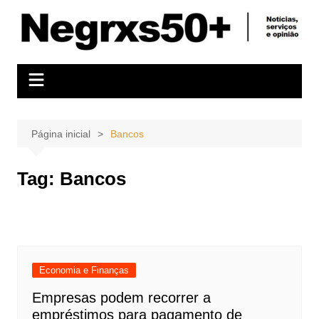
Ir
para
o
conteúdo
Página inicial
Bancos
Tag:
Bancos
Economia e Finanças
Empresas podem recorrer a
empréstimos para pagamento de