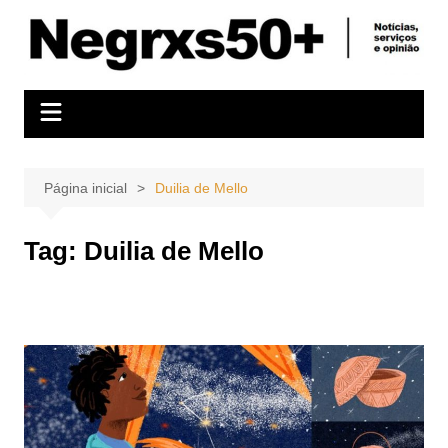
Ir
para
o
conteúdo
Página inicial
Duilia de Mello
Tag:
Duilia de Mello