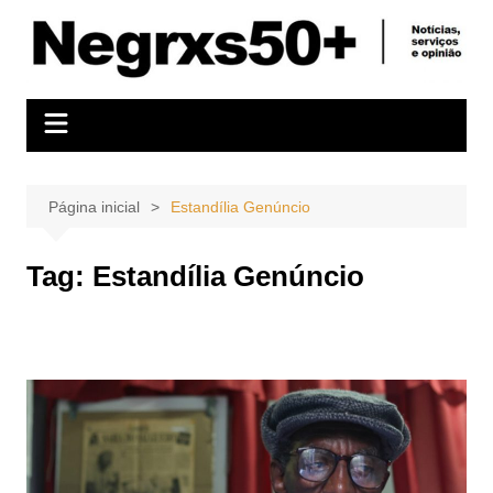
Ir
para
o
conteúdo
Página inicial
Estandília Genúncio
Tag:
Estandília Genúncio