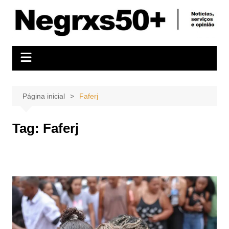
Ir
para
o
conteúdo
Página inicial
Faferj
Tag:
Faferj