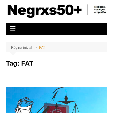
Ir
para
o
conteúdo
Página inicial
FAT
Tag:
FAT