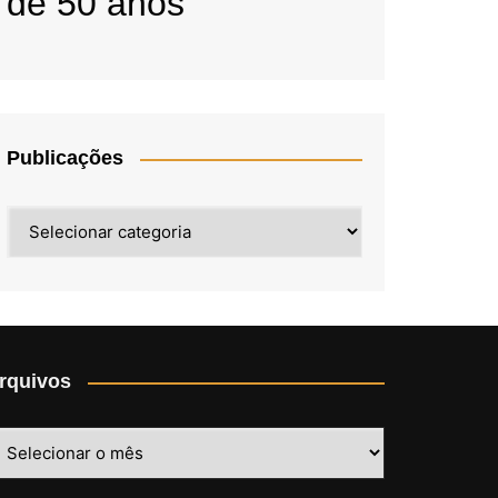
de 50 anos
Publicações
Publicações
rquivos
rquivos