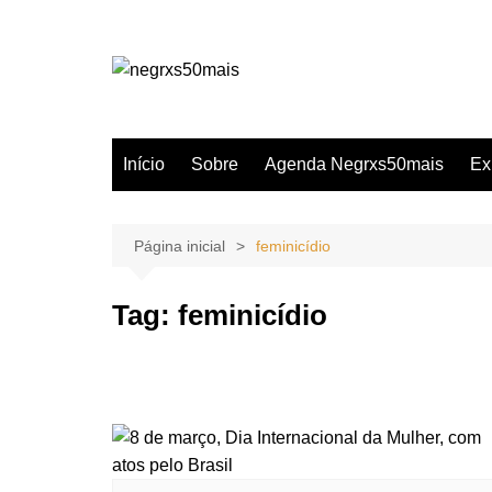
Ir
para
o
conteúdo
Início
Sobre
Agenda Negrxs50mais
Ex
Página inicial
feminicídio
Tag:
feminicídio