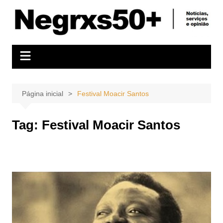
Ir
para
o
conteúdo
Página inicial
Festival Moacir Santos
Tag:
Festival Moacir Santos