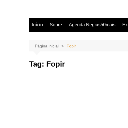
Início
Sobre
Agenda Negrxs50mais
Ex
Página inicial
Fopir
Tag:
Fopir