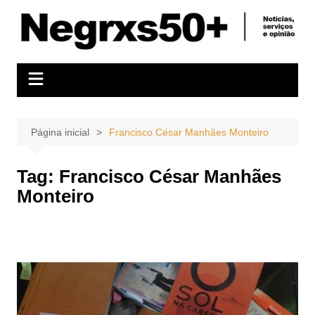
Ir
para
o
conteúdo
Página inicial
Francisco César Manhães Monteiro
Tag:
Francisco César Manhães
Monteiro