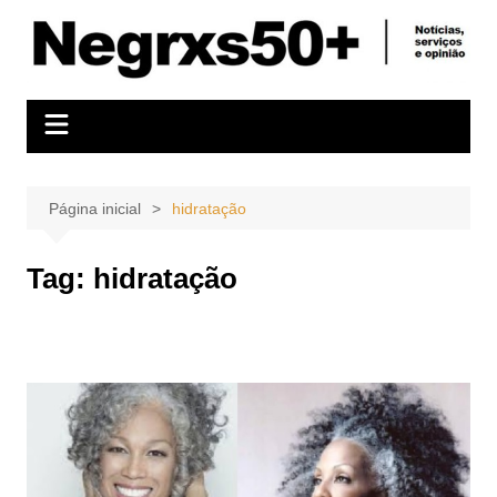
Ir
para
o
conteúdo
Página inicial
hidratação
Tag:
hidratação