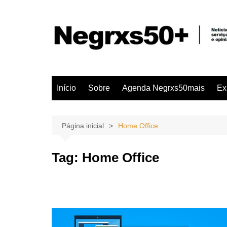
Ir
para
o
conteúdo
Início
Sobre
Agenda Negrxs50mais
Ex
Página inicial
Home Office
Tag:
Home Office