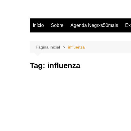
Início
Sobre
Agenda Negrxs50mais
Ex
Página inicial
influenza
Tag:
influenza