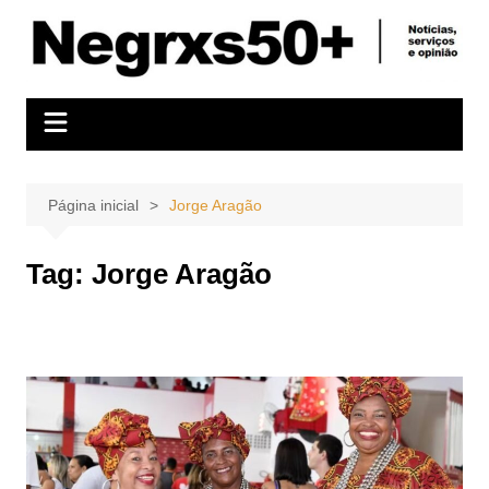
Ir
para
o
conteúdo
Página inicial
Jorge Aragão
Tag:
Jorge Aragão