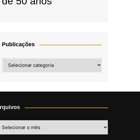
de 50 anos
Publicações
Publicações
rquivos
rquivos