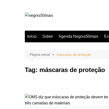
Ir
para
o
conteúdo
Início
Sobre
Agenda Negrxs50mais
Ex
Página inicial
máscaras de proteção
Tag:
máscaras de proteção