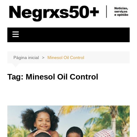
Ir
para
o
conteúdo
Página inicial
Minesol Oil Control
Tag:
Minesol Oil Control