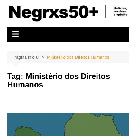
Ir
para
o
conteúdo
Página inicial
Ministério dos Direitos Humanos
Tag:
Ministério dos Direitos
Humanos