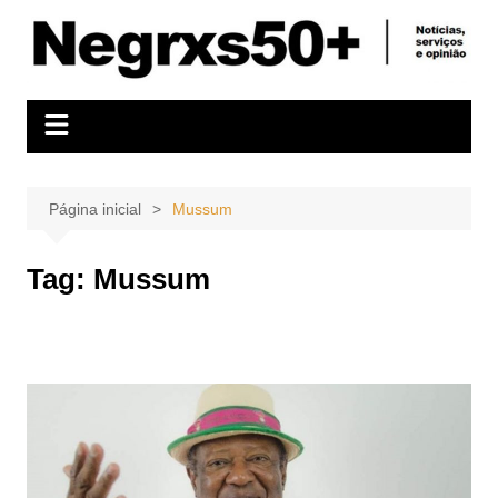
Ir
para
o
conteúdo
Página inicial
Mussum
Tag:
Mussum