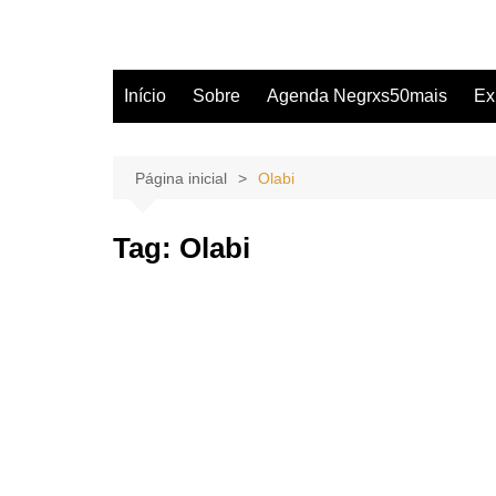
Início
Sobre
Agenda Negrxs50mais
Ex
Página inicial
Olabi
Tag:
Olabi