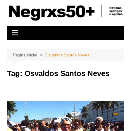
Ir
para
o
conteúdo
Página inicial
Osvaldos Santos Neves
Tag:
Osvaldos Santos Neves