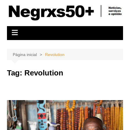
Ir
para
o
conteúdo
Página inicial
Revolution
Tag:
Revolution