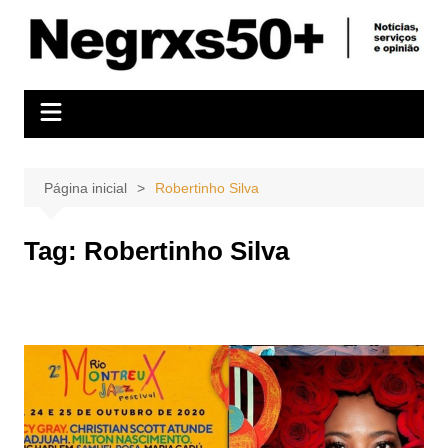
Ir
para
o
conteúdo
Página inicial
Robertinho Silva
Tag:
Robertinho Silva