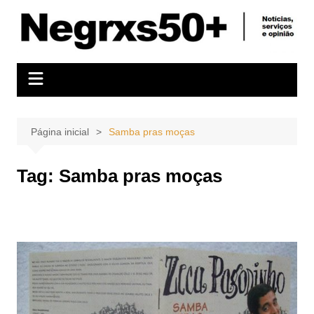
Ir
para
o
conteúdo
Página inicial
Samba pras moças
Tag:
Samba pras moças