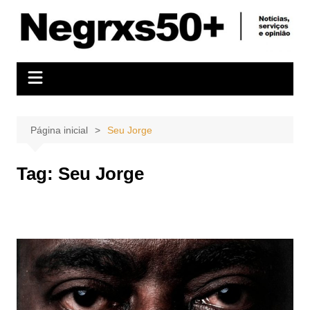
Ir
para
o
conteúdo
Página inicial
Seu Jorge
Tag:
Seu Jorge