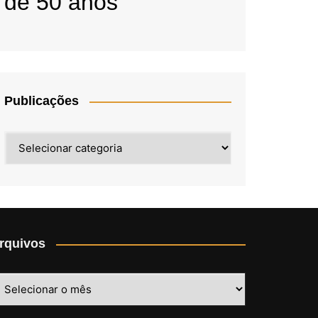
de 50 anos
Publicações
Publicações
rquivos
rquivos