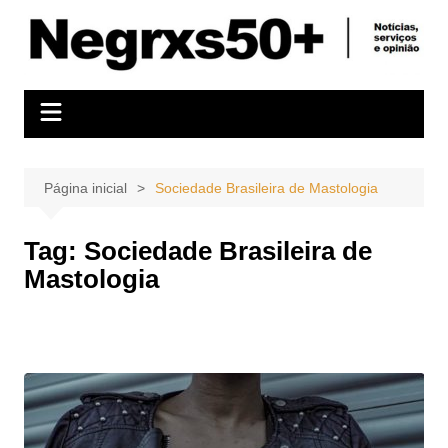
Ir
para
o
conteúdo
Página inicial
Sociedade Brasileira de Mastologia
Tag:
Sociedade Brasileira de
Mastologia