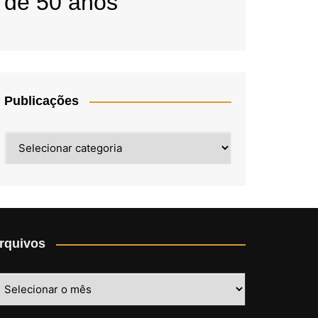
de 50 anos
Publicações
Publicações
rquivos
rquivos