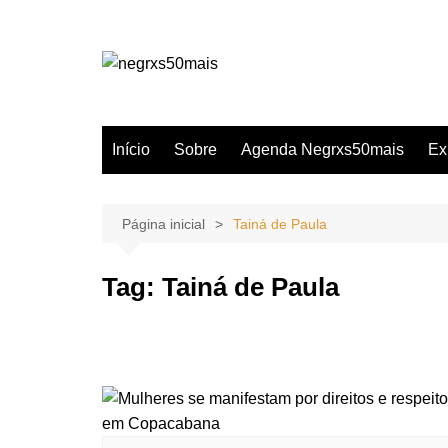
Ir
para
o
conteúdo
Início
Sobre
Agenda Negrxs50mais
Ex
Página inicial
Tainá de Paula
Tag:
Tainá de Paula