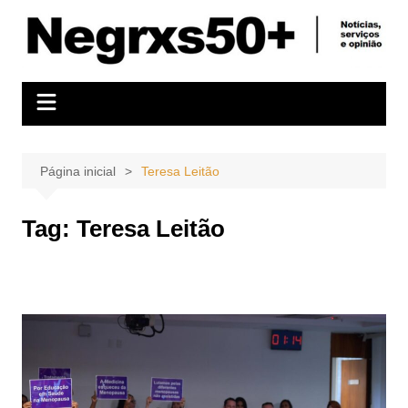
Ir
para
o
conteúdo
Página inicial
Teresa Leitão
Tag:
Teresa Leitão