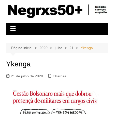
Ir
para
o
conteúdo
Página inicial
2020
julho
21
Ykenga
Ykenga
21 de julho de 2020
Charges