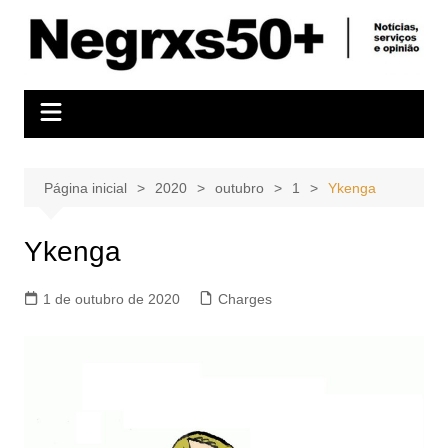
Ir
para
o
conteúdo
Página inicial
2020
outubro
1
Ykenga
Ykenga
1 de outubro de 2020
Charges