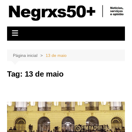
Ir
para
o
conteúdo
Página inicial
13 de maio
Tag:
13 de maio