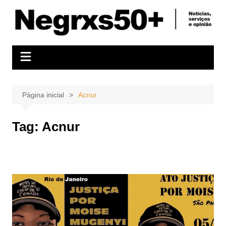
Ir
para
o
conteúdo
Página inicial
Acnur
Tag:
Acnur