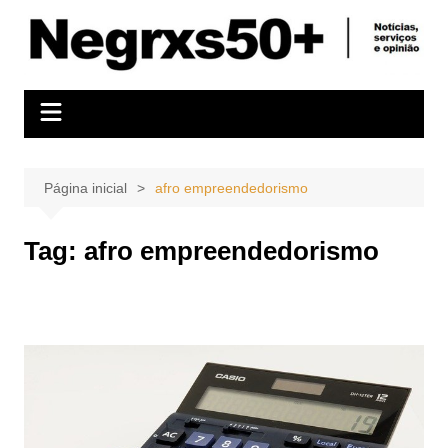
Ir
para
o
conteúdo
Página inicial
afro empreendedorismo
Tag:
afro empreendedorismo