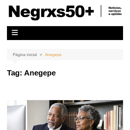
Ir
para
o
conteúdo
Página inicial
Anegepe
Tag:
Anegepe