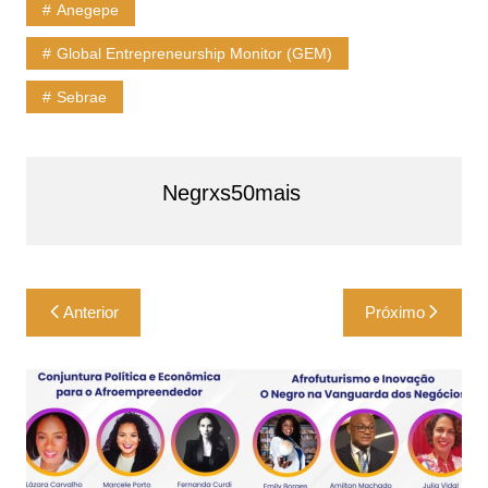
Anegepe
Global Entrepreneurship Monitor (GEM)
Sebrae
Negrxs50mais
Navegação
Anterior
Próximo
de
Post