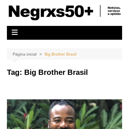
Ir
para
o
conteúdo
Página inicial
Big Brother Brasil
Tag:
Big Brother Brasil