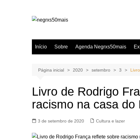
Ir
para
o
conteúdo
Início
Sobre
Agenda Negrxs50mais
Ex
Página inicial
2020
setembro
3
Livr
Livro de Rodrigo Fra
racismo na casa do 
3 de setembro de 2020
Cultura e lazer