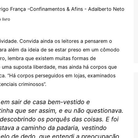
 livro
ividade. Convida ainda os leitores a pensarem o
ara além da ideia de se estar preso em um cômodo
ro, lembra que existem muitas formas de
uma suposta liber­dade, mas ainda há corpos que
ca. “Há corpos perseguidos em lojas, examinados
enciais criminosos”.
em sair de casa bem-vestido e
inha que ser assim, e eu não questionava.
es­cobrindo os porquês das coisas. E foi
stava a caminho da padaria, vestindo
nelo de dedo, que entendi a preocupação