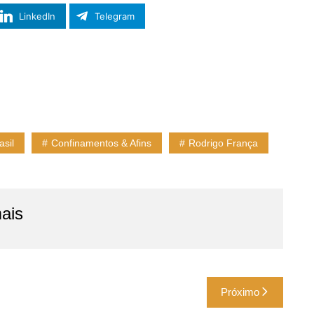
LinkedIn
Telegram
asil
Confinamentos & Afins
Rodrigo França
ais
Próximo