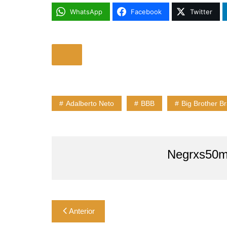
WhatsApp
Facebook
Twitter
Adalberto Neto
BBB
Big Brother Br
Negrxs50m
Navegação
Anterior