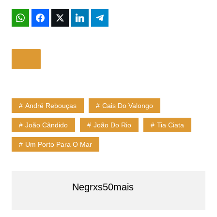
André Rebouças
Cais Do Valongo
João Cândido
João Do Rio
Tia Ciata
Um Porto Para O Mar
Negrxs50mais