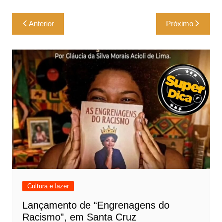
Navegação
Anterior
Próximo
de
Post
Cultura e lazer
Lançamento de “Engrenagens do
Racismo”, em Santa Cruz