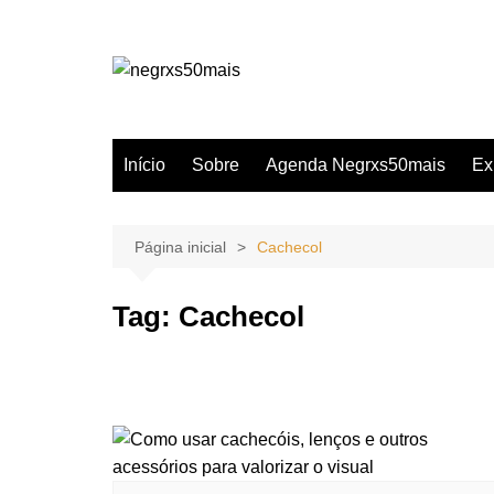
Ir
para
o
conteúdo
Início
Sobre
Agenda Negrxs50mais
Ex
Página inicial
Cachecol
Tag:
Cachecol