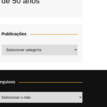
de 50 anos
Publicações
Publicações
rquivos
rquivos