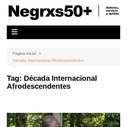
Ir
para
o
conteúdo
Página inicial
Década Internacional Afrodescendentes
Tag:
Década Internacional
Afrodescendentes