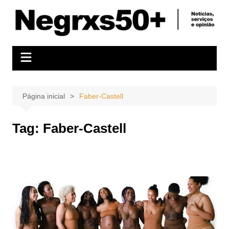
Ir
para
o
conteúdo
Página inicial
Faber-Castell
Tag:
Faber-Castell