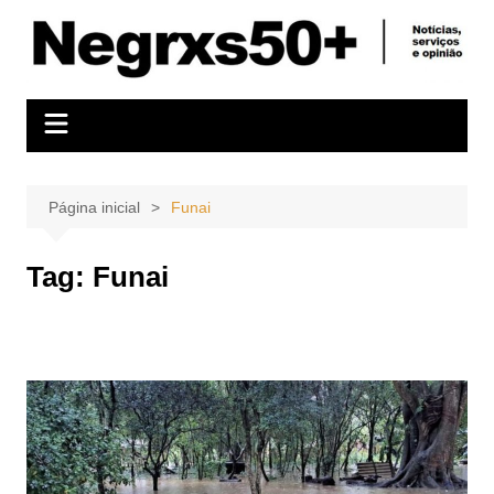
Ir
para
o
conteúdo
Página inicial
Funai
Tag:
Funai