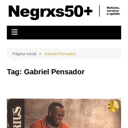
Ir
para
o
conteúdo
Página inicial
Gabriel Pensador
Tag:
Gabriel Pensador