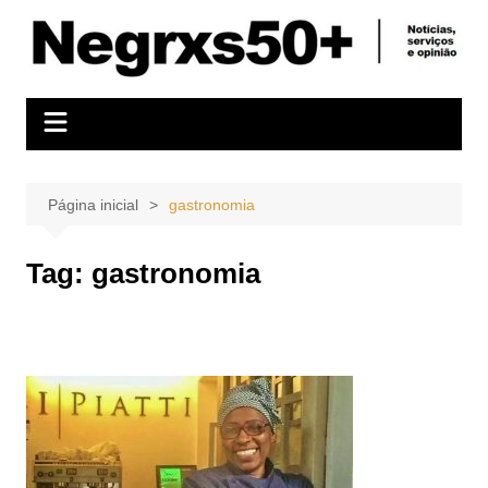
Ir
para
o
conteúdo
Página inicial
gastronomia
Tag:
gastronomia