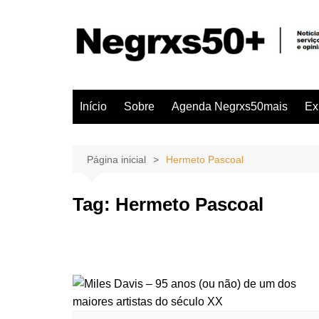
Ir
para
o
conteúdo
Início
Sobre
Agenda Negrxs50mais
Ex
Página inicial
Hermeto Pascoal
Tag:
Hermeto Pascoal