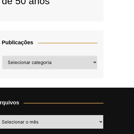
de 50 anos
Publicações
Publicações
rquivos
rquivos