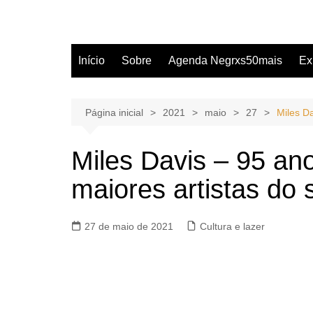
Início
Sobre
Agenda Negrxs50mais
Ex
Página inicial
2021
maio
27
Miles D
Miles Davis – 95 an
maiores artistas do
27 de maio de 2021
Cultura e lazer