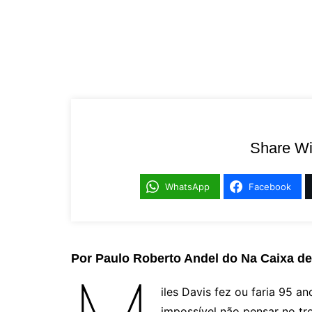
Share Wi
WhatsApp
Facebook
Por Paulo Roberto Andel
do Na Caixa d
iles Davis fez ou faria 95 an
impossível não pensar no tr