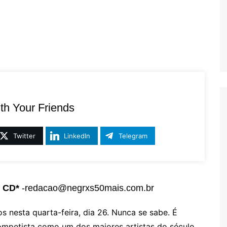
th Your Friends
Twitter
LinkedIn
Telegram
e CD*
-redacao@negrxs50mais.com.br
os nesta quarta-feira, dia 26. Nunca se sabe. É
ompetista como um dos maiores artistas do século