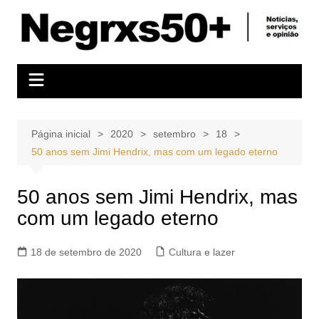
Ir
para
o
conteúdo
Página inicial
2020
setembro
18
50 anos sem Jimi Hendrix, mas com um legado eterno
50 anos sem Jimi Hendrix, mas
com um legado eterno
18 de setembro de 2020
Cultura e lazer